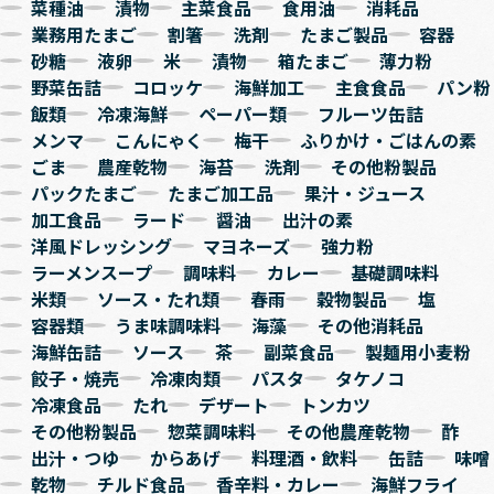
菜種油
漬物
主菜食品
食用油
消耗品
業務用たまご
割箸
洗剤
たまご製品
容器
砂糖
液卵
米
漬物
箱たまご
薄力粉
野菜缶詰
コロッケ
海鮮加工
主食食品
パン粉
飯類
冷凍海鮮
ペーパー類
フルーツ缶詰
メンマ
こんにゃく
梅干
ふりかけ・ごはんの素
ごま
農産乾物
海苔
洗剤
その他粉製品
パックたまご
たまご加工品
果汁・ジュース
加工食品
ラード
醤油
出汁の素
洋風ドレッシング
マヨネーズ
強力粉
ラーメンスープ
調味料
カレー
基礎調味料
米類
ソース・たれ類
春雨
穀物製品
塩
容器類
うま味調味料
海藻
その他消耗品
海鮮缶詰
ソース
茶
副菜食品
製麺用小麦粉
餃子・焼売
冷凍肉類
パスタ
タケノコ
冷凍食品
たれ
デザート
トンカツ
その他粉製品
惣菜調味料
その他農産乾物
酢
出汁・つゆ
からあげ
料理酒・飲料
缶詰
味噌
乾物
チルド食品
香辛料・カレー
海鮮フライ