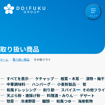
取り扱い商品
ホーム
取り扱い商品
その他フライ
すべてを表示
ケチャップ
椎茸・木耳
漬物・梅干
中華調味料
ハンバーグ
小麦粉製品
筍
和風ドレッシング
削り節
スパイス
その他フライ
天ぷら粉・唐揚げ粉
料理酒・みりん
デザート
惣菜
冷凍野菜
麺類
和風つゆ
海産乾物