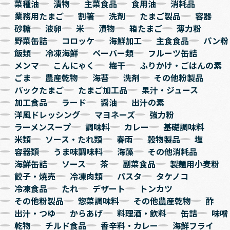
菜種油
漬物
主菜食品
食用油
消耗品
業務用たまご
割箸
洗剤
たまご製品
容器
砂糖
液卵
米
漬物
箱たまご
薄力粉
野菜缶詰
コロッケ
海鮮加工
主食食品
パン粉
飯類
冷凍海鮮
ペーパー類
フルーツ缶詰
メンマ
こんにゃく
梅干
ふりかけ・ごはんの素
ごま
農産乾物
海苔
洗剤
その他粉製品
パックたまご
たまご加工品
果汁・ジュース
加工食品
ラード
醤油
出汁の素
洋風ドレッシング
マヨネーズ
強力粉
ラーメンスープ
調味料
カレー
基礎調味料
米類
ソース・たれ類
春雨
穀物製品
塩
容器類
うま味調味料
海藻
その他消耗品
海鮮缶詰
ソース
茶
副菜食品
製麺用小麦粉
餃子・焼売
冷凍肉類
パスタ
タケノコ
冷凍食品
たれ
デザート
トンカツ
その他粉製品
惣菜調味料
その他農産乾物
酢
出汁・つゆ
からあげ
料理酒・飲料
缶詰
味噌
乾物
チルド食品
香辛料・カレー
海鮮フライ