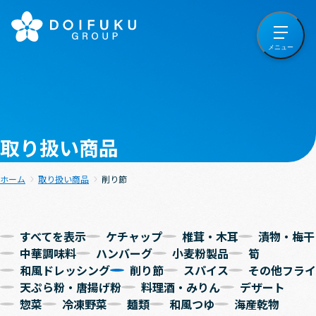
取り扱い商品
ホーム
取り扱い商品
削り節
すべてを表示
ケチャップ
椎茸・木耳
漬物・梅干
中華調味料
ハンバーグ
小麦粉製品
筍
和風ドレッシング
削り節
スパイス
その他フライ
天ぷら粉・唐揚げ粉
料理酒・みりん
デザート
惣菜
冷凍野菜
麺類
和風つゆ
海産乾物