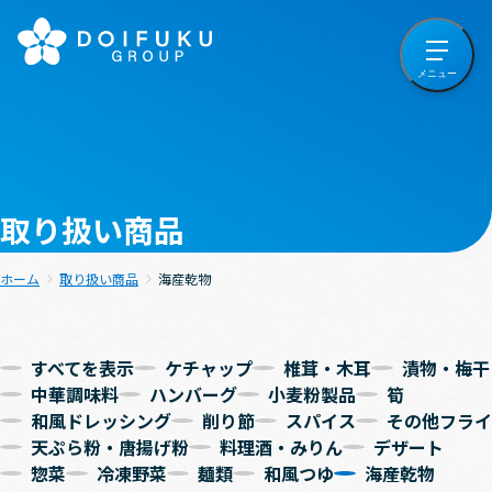
取り扱い商品
ホーム
取り扱い商品
海産乾物
すべてを表示
ケチャップ
椎茸・木耳
漬物・梅干
中華調味料
ハンバーグ
小麦粉製品
筍
和風ドレッシング
削り節
スパイス
その他フライ
天ぷら粉・唐揚げ粉
料理酒・みりん
デザート
惣菜
冷凍野菜
麺類
和風つゆ
海産乾物