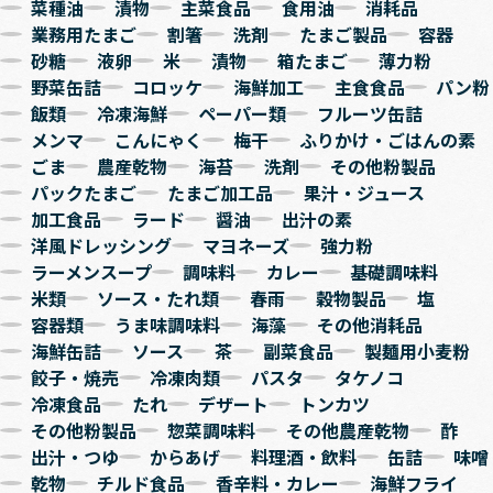
菜種油
漬物
主菜食品
食用油
消耗品
業務用たまご
割箸
洗剤
たまご製品
容器
砂糖
液卵
米
漬物
箱たまご
薄力粉
野菜缶詰
コロッケ
海鮮加工
主食食品
パン粉
飯類
冷凍海鮮
ペーパー類
フルーツ缶詰
メンマ
こんにゃく
梅干
ふりかけ・ごはんの素
ごま
農産乾物
海苔
洗剤
その他粉製品
パックたまご
たまご加工品
果汁・ジュース
加工食品
ラード
醤油
出汁の素
洋風ドレッシング
マヨネーズ
強力粉
ラーメンスープ
調味料
カレー
基礎調味料
米類
ソース・たれ類
春雨
穀物製品
塩
容器類
うま味調味料
海藻
その他消耗品
海鮮缶詰
ソース
茶
副菜食品
製麺用小麦粉
餃子・焼売
冷凍肉類
パスタ
タケノコ
冷凍食品
たれ
デザート
トンカツ
その他粉製品
惣菜調味料
その他農産乾物
酢
出汁・つゆ
からあげ
料理酒・飲料
缶詰
味噌
乾物
チルド食品
香辛料・カレー
海鮮フライ