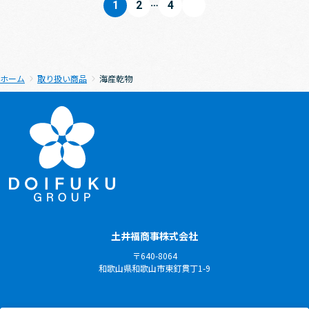
…
1
2
4
ホーム
取り扱い商品
海産乾物
土井福商事株式会社
〒640-8064
和歌山県和歌山市東釘貫丁1-9