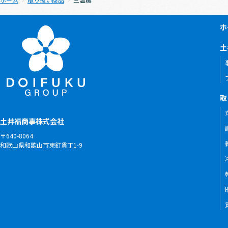
ホ
土
取
土井福商事株式会社
〒640-8064
和歌山県和歌山市東釘貫丁1-9