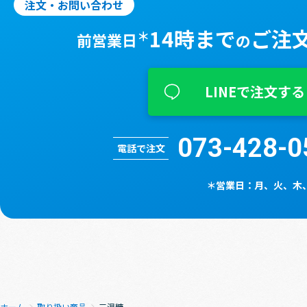
注文・お問い合わせ
14時まで
ご注
＊
前営業日
の
LINEで注文する
073-428-0
電話で注文
＊営業⽇：⽉、⽕、⽊
ホーム
取り扱い商品
三温糖