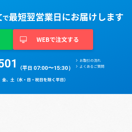
文
最短翌営業⽇に
お届けします
で
WEBで注文する
501​
お取引の流れ
よくあるご質問
（平日
07:00〜15:30）
、⾦、⼟（⽔・⽇・祝⽇を除く平⽇）