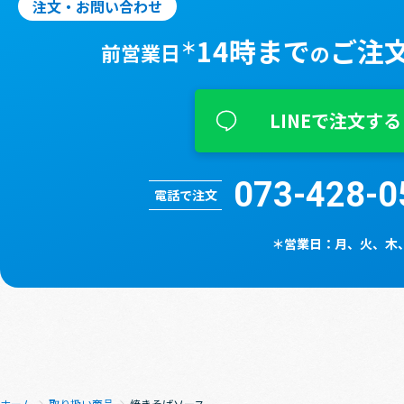
注文・お問い合わせ
14時まで
ご注
＊
前営業日
の
LINEで注文する
073-428-0
電話で注文
＊営業⽇：⽉、⽕、⽊
ホーム
取り扱い商品
焼きそばソース