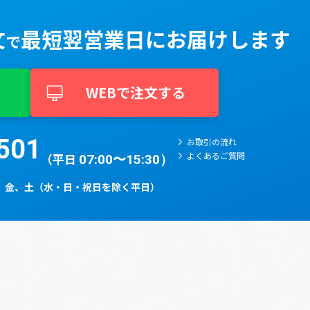
文
最短翌営業⽇に
お届けします
で
WEBで注文する
501​
お取引の流れ
よくあるご質問
（平日
07:00〜15:30）
、⾦、⼟（⽔・⽇・祝⽇を除く平⽇）