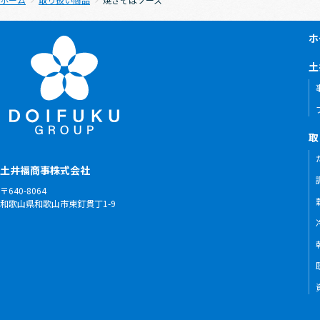
ホ
土
取
土井福商事株式会社
〒640-8064
和歌山県和歌山市東釘貫丁1-9