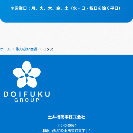
＊営業⽇：⽉、⽕、⽊、⾦、⼟（⽔・⽇・祝⽇を除く平⽇）
ホーム
取り扱い商品
ミタス
土井福商事株式会社
〒640-8064
和歌山県和歌山市東釘貫丁1-9