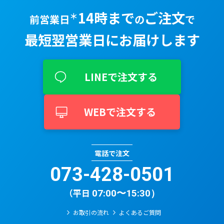
14時まで
ご注文
＊
前営業日
の
で
最短翌営業⽇に
お届けします
LINEで注文する
WEBで注文する
電話で注文
073-428-0501​
（平日
07:00〜15:30）
お取引の流れ
よくあるご質問