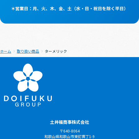
＊営業⽇：⽉、⽕、⽊、⾦、⼟（⽔・⽇・祝⽇を除く平⽇）
ホーム
取り扱い商品
ターメリック
土井福商事株式会社
〒640-8064
和歌山県和歌山市東釘貫丁1-9