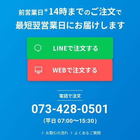
14時まで
ご注文
＊
前営業日
の
で
最短翌営業⽇に
お届けします
LINEで注文する
WEBで注文する
電話で注文
073-428-0501​
（平日
07:00〜15:30）
お取引の流れ
よくあるご質問