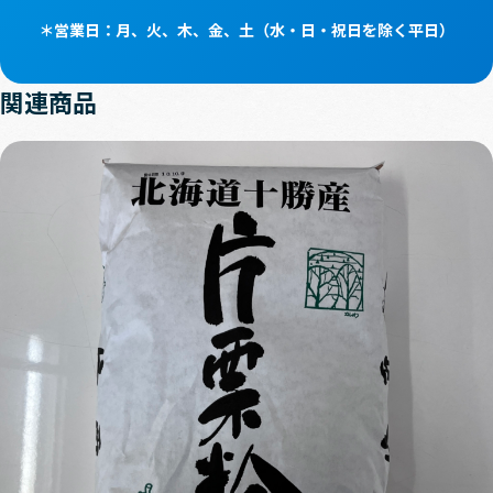
＊営業⽇：⽉、⽕、⽊、⾦、⼟（⽔・⽇・祝⽇を除く平⽇）
関連商品