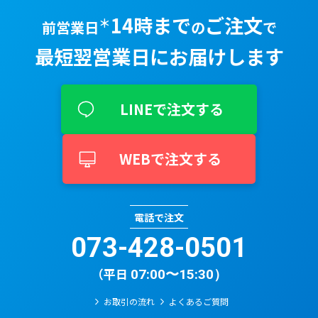
14時まで
ご注文
＊
前営業日
の
で
最短翌営業⽇に
お届けします
LINEで注文する
WEBで注文する
電話で注文
073-428-0501​
（平日
07:00〜15:30）
お取引の流れ
よくあるご質問