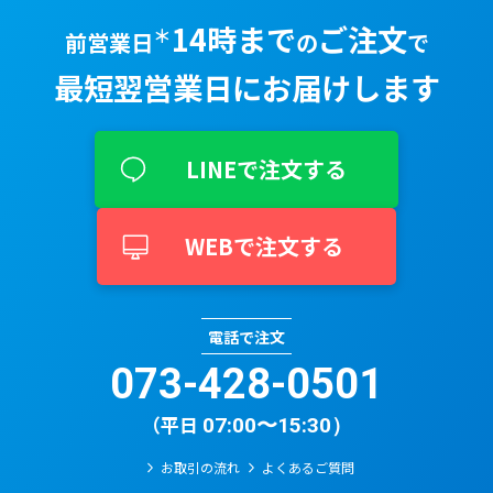
14時まで
ご注文
＊
前営業日
の
で
最短翌営業⽇に
お届けします
LINEで注文する
WEBで注文する
電話で注文
073-428-0501​
（平日
07:00〜15:30）
お取引の流れ
よくあるご質問