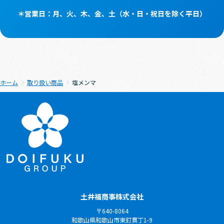
＊営業⽇：⽉、⽕、⽊、⾦、⼟（⽔・⽇・祝⽇を除く平⽇）
ホーム
取り扱い商品
塩メンマ
土井福商事株式会社
〒640-8064
和歌山県和歌山市東釘貫丁1-9